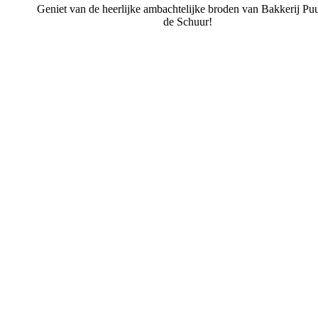
Geniet van de heerlijke ambachtelijke broden van Bakkerij Puu
de Schuur!
Bakkerij Puur uit de Schuur