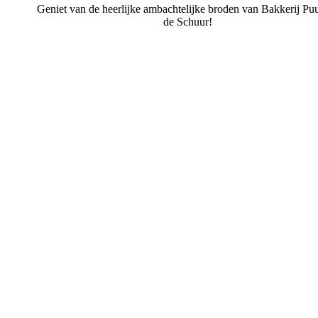
Geniet van de heerlijke ambachtelijke broden van Bakkerij Puu
de Schuur!
Bakkerij Puur uit de Schuur