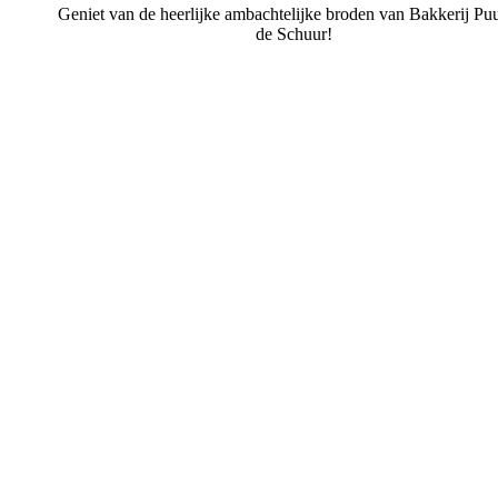
Geniet van de heerlijke ambachtelijke broden van Bakkerij Puur
de Schuur!
Bakkerij Puur uit de Schuur