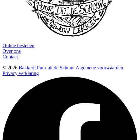
Online bestellen
Over ons
Contact
© 2026
Bakkerij Puur uit de Schuur
.
Algemene voorwaarden
Privacy verklaring