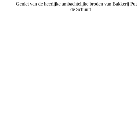
Geniet van de heerlijke ambachtelijke broden van Bakkerij Puu
de Schuur!
Bakkerij Puur uit de Schuur