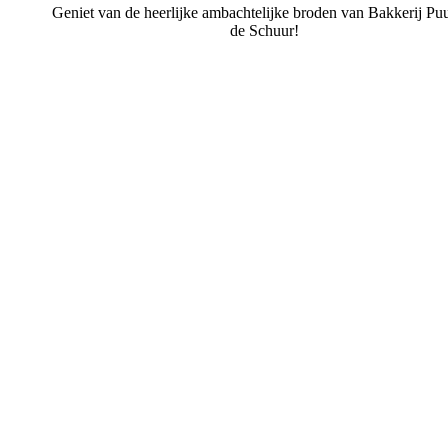
Geniet van de heerlijke ambachtelijke broden van Bakkerij Puu
de Schuur!
Bakkerij Puur uit de Schuur