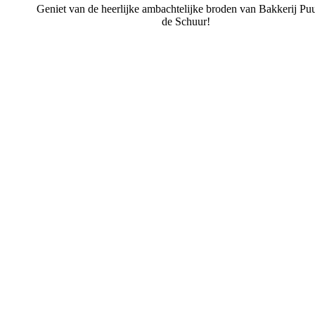
Geniet van de heerlijke ambachtelijke broden van Bakkerij Puu
de Schuur!
Bakkerij Puur uit de Schuur