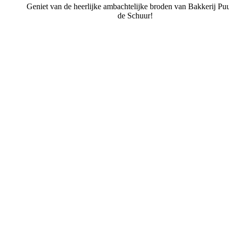
Geniet van de heerlijke ambachtelijke broden van Bakkerij Puu
de Schuur!
Bakkerij Puur uit de Schuur