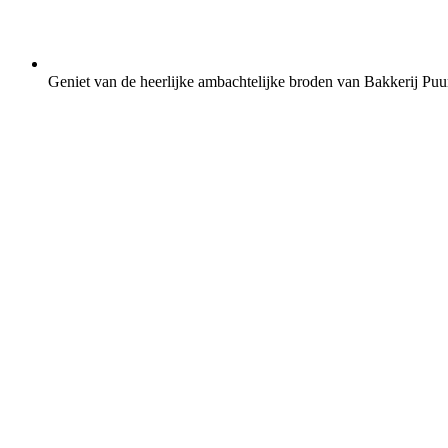
Geniet van de heerlijke ambachtelijke broden van Bakkerij Puu
Bakkerij Puur uit de Schuur