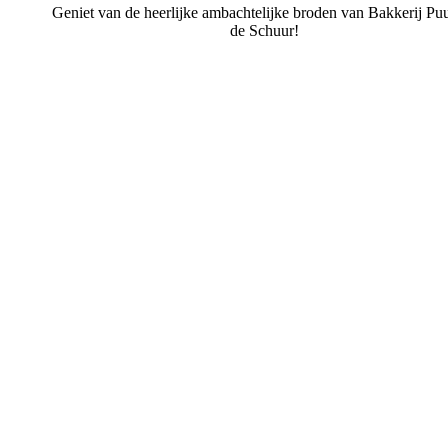
Geniet van de heerlijke ambachtelijke broden van Bakkerij Puu
de Schuur!
Bakkerij Puur uit de Schuur